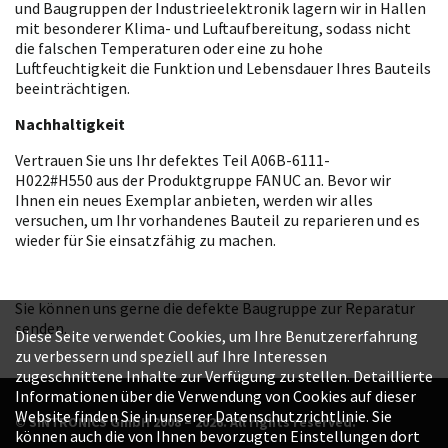
und Baugruppen der Industrieelektronik lagern wir in Hallen
mit besonderer Klima- und Luftaufbereitung, sodass nicht
die falschen Temperaturen oder eine zu hohe
Luftfeuchtigkeit die Funktion und Lebensdauer Ihres Bauteils
beeinträchtigen.
Nachhaltigkeit
Vertrauen Sie uns Ihr defektes Teil A06B-6111-
H022#H550 aus der Produktgruppe FANUC an. Bevor wir
Ihnen ein neues Exemplar anbieten, werden wir alles
versuchen, um Ihr vorhandenes Bauteil zu reparieren und es
wieder für Sie einsatzfähig zu machen.
Sie können uns gerne die defekte Baugruppe zur Reparatur
senden.
Diese Seite verwendet Cookies, um Ihre Benutzererfahrung
zu verbessern und speziell auf Ihre Interessen
zugeschnittene Inhalte zur Verfügung zu stellen. Detaillierte
Informationen über die Verwendung von Cookies auf dieser
Website finden Sie in unserer Datenschutzrichtlinie. Sie
© SINTRONICS GmbH 2008 – 2026. All rights reserved.
können auch die von Ihnen bevorzugten Einstellungen dort