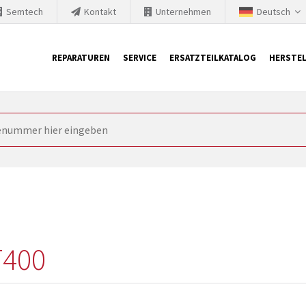
Semtech
Kontakt
Unternehmen
Deutsch
REPARATUREN
SERVICE
ERSATZTEILKATALOG
HERSTEL
it Siemens
ngstechnik ist ständig gezwungen seine Produkte aktuell und te
nnerhalb derer etablierte Produkte vom Markt genommen werden im
rkt bringen und die abgekündigten Baugruppen ersetzen. In manchen
 möglich. SINTRONICS ist dann ihr Partner, der entweder die al
gekündigten Baugruppen aus dem eigenen Lager ersetzt.
T400