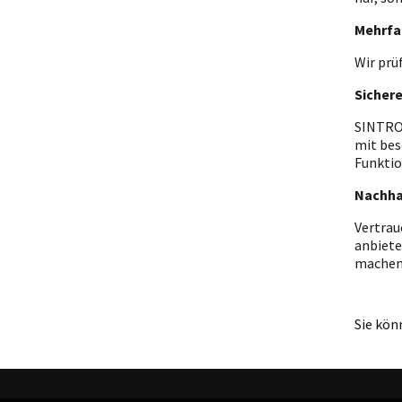
Mehrfa
Wir prü
Sicher
SINTRON
mit bes
Funktio
Nachha
Vertrau
anbiete
machen
Sie kön