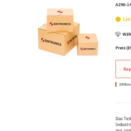
A290-1
Lie
Wähl
Preis (
Rep
24 Mona
Das Tei
Industr
nur, so