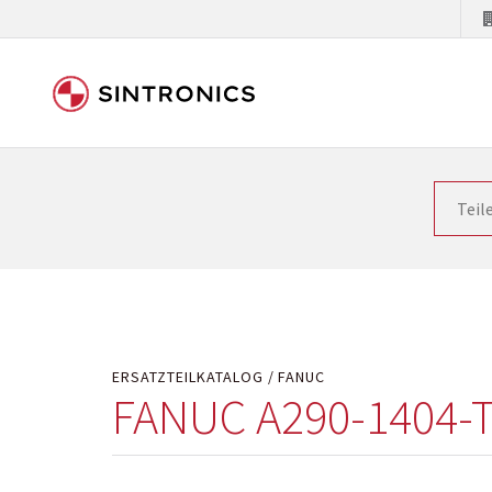
Unsere Zusammenarbeit m
Siemens als Weltmarktführer in der Automatisieru
letzten Stand zu halten. Dadurch wird die Zeit i
Hersteller will natürlich neue Produkte in den Ma
Kostengründen oder aus technischen Gründen nicht
technisch hochwertig repariert oder ihnen die ab
ERSATZTEILKATALOG
FANUC
FANUC A290-1404-