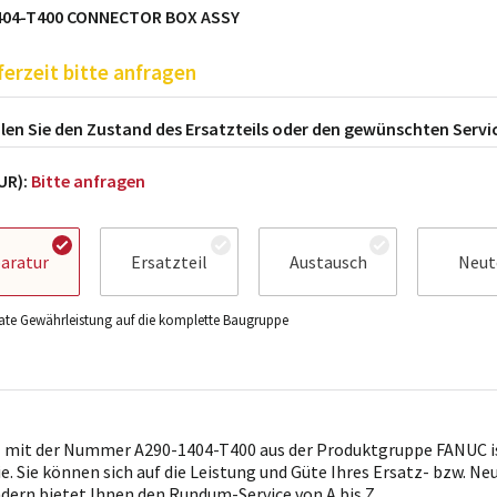
404-T400 CONNECTOR BOX ASSY
ferzeit bitte anfragen
en Sie den Zustand des Ersatzteils oder den gewünschten Servi
EUR):
Bitte anfragen
aratur
Ersatzteil
Austausch
Neut
te Gewährleistung auf die komplette Baugruppe
l mit der Nummer A290-1404-T400 aus der Produktgruppe FANUC is
ie. Sie können sich auf die Leistung und Güte Ihres Ersatz- bzw. Ne
ndern bietet Ihnen den Rundum-Service von A bis Z.