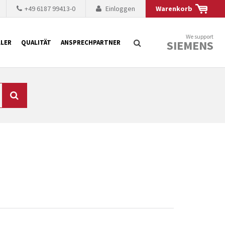
+49 6187 99413-0
Einloggen
Warenkorb
We support
SIEMENS
LER
QUALITÄT
ANSPRECHPARTNER
Suche
chnisch auf dem
mer kürzer. Der
 Fällen ist dies aus
ten Baugruppen