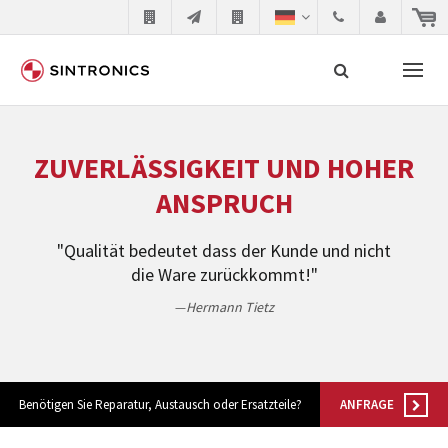
Unsere Zusammenarbeit mit
Suche
ZUVERLÄSSIGKEIT UND HOHER
Siemens
ANSPRUCH
Siemens als Weltmarktführer in der
"Qualität bedeutet dass der Kunde und nicht
Automatisierungstechnik ist ständig gezwungen seine
die Ware zurückkommt!"
Produkte aktuell und technisch auf dem letzten Stand
Hermann Tietz
zu halten. Dadurch wird die Zeit innerhalb derer
etablierte Produkte vom Markt genommen werden
immer kürzer. Der Hersteller will natürlich neue
Produkte in den Markt bringen und die abgekündigten
Benötigen Sie Reparatur, Austausch oder Ersatzteile?
ANFRAGE
Baugruppen ersetzen. In manchen Fällen ist dies aus
Kostengründen oder aus technischen Gründen nicht