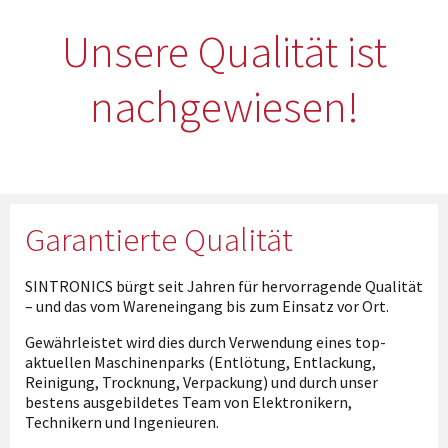
möglich. SINTRONICS ist dann ihr Partner, der
Unsere Qualität ist
entweder die alten Baugruppen technisch hochwertig
repariert oder ihnen die abgekündigten Baugruppen
aus dem eigenen Lager ersetzt.
nachgewiesen!
Garantierte Qualität
SINTRONICS bürgt seit Jahren für hervorragende Qualität
– und das vom Wareneingang bis zum Einsatz vor Ort.
Gewährleistet wird dies durch Verwendung eines top-
aktuellen Maschinenparks (Entlötung, Entlackung,
Reinigung, Trocknung, Verpackung) und durch unser
bestens ausgebildetes Team von Elektronikern,
Technikern und Ingenieuren.