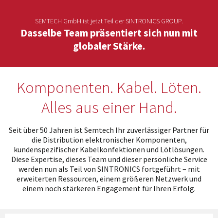
möglich. SINTRONICS ist dann ihr Partner, der
entweder die alten Baugruppen technisch hochwertig
SEMTECH GmbH ist jetzt Teil der SINTRONICS GROUP.
repariert oder ihnen die abgekündigten Baugruppen
Dasselbe Team präsentiert sich nun mit
aus dem eigenen Lager ersetzt.
globaler Stärke.
Komponenten. Kabel. Löten.
Alles aus einer Hand.
Seit über 50 Jahren ist Semtech Ihr zuverlässiger Partner für
die Distribution elektronischer Komponenten,
kundenspezifischer Kabelkonfektionen und Lötlösungen.
Diese Expertise, dieses Team und dieser persönliche Service
werden nun als Teil von SINTRONICS fortgeführt – mit
erweiterten Ressourcen, einem größeren Netzwerk und
einem noch stärkeren Engagement für Ihren Erfolg.