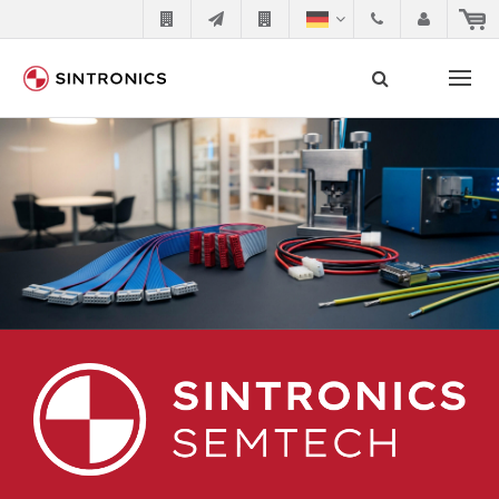
Unsere Zusammenarbeit mit
Suche
Siemens
Siemens als Weltmarktführer in der
Automatisierungstechnik ist ständig gezwungen seine
Produkte aktuell und technisch auf dem letzten Stand
zu halten. Dadurch wird die Zeit innerhalb derer
etablierte Produkte vom Markt genommen werden
immer kürzer. Der Hersteller will natürlich neue
Produkte in den Markt bringen und die abgekündigten
Baugruppen ersetzen. In manchen Fällen ist dies aus
Kostengründen oder aus technischen Gründen nicht