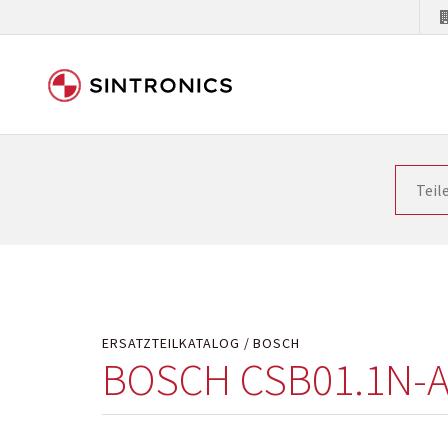
Unsere Zusammenarbeit m
Siemens als Weltmarktführer in der Automatisieru
letzten Stand zu halten. Dadurch wird die Zeit i
Hersteller will natürlich neue Produkte in den Ma
Kostengründen oder aus technischen Gründen nicht
technisch hochwertig repariert oder ihnen die ab
ERSATZTEILKATALOG
BOSCH
BOSCH CSB01.1N-