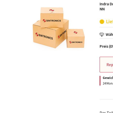
Indra D
NN
Lie
Wähl
Preis (
Rep
Gewic
24 Mona
Das Tei