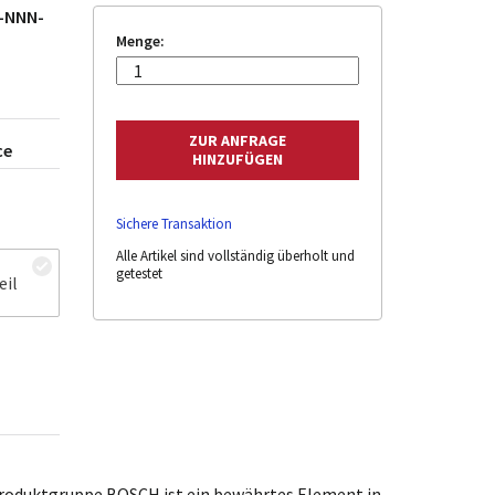
1-NNN-
Menge:
ce
Sichere Transaktion
Alle Artikel sind vollständig überholt und
getestet
eil
oduktgruppe BOSCH ist ein bewährtes Element in