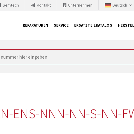
Semtech
Kontakt
Unternehmen
Deutsch
REPARATUREN
SERVICE
ERSATZTEILKATALOG
HERSTEL
it Siemens
ngstechnik ist ständig gezwungen seine Produkte aktuell und te
nnerhalb derer etablierte Produkte vom Markt genommen werden im
rkt bringen und die abgekündigten Baugruppen ersetzen. In manchen
 möglich. SINTRONICS ist dann ihr Partner, der entweder die al
gekündigten Baugruppen aus dem eigenen Lager ersetzt.
AN-ENS-NNN-NN-S-NN-F