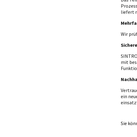
Prozess
liefert
Mehrfa
Wir prü
Sicher
SINTRON
mit bes
Funktio
Nachha
Vertrau
ein neu
einsatz
Sie kön