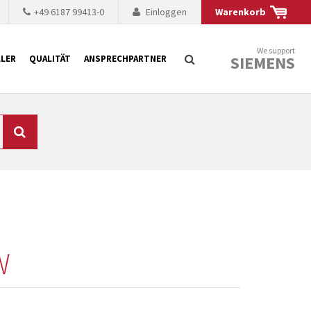
+49 6187 99413-0
Einloggen
Warenkorb
We support
SIEMENS
LER
QUALITÄT
ANSPRECHPARTNER
Suche
chnisch auf dem
mer kürzer. Der
 Fällen ist dies aus
ten Baugruppen
W