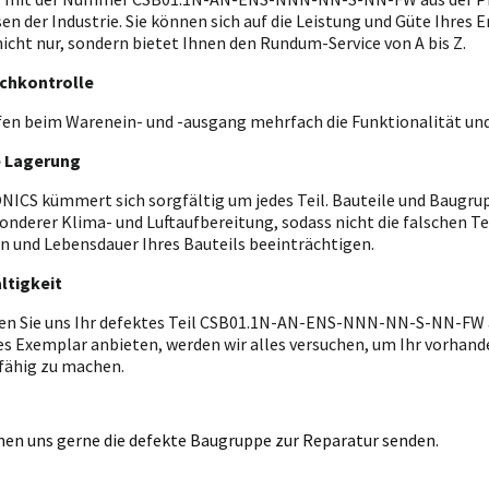
en der Industrie. Sie können sich auf die Leistung und Güte Ihres
 nicht nur, sondern bietet Ihnen den Rundum-Service von A bis Z.
chkontrolle
fen beim Warenein- und -ausgang mehrfach die Funktionalität und
e Lagerung
ICS kümmert sich sorgfältig um jedes Teil. Bauteile und Baugrupp
onderer Klima- und Luftaufbereitung, sodass nicht die falschen T
n und Lebensdauer Ihres Bauteils beeinträchtigen.
ltigkeit
en Sie uns Ihr defektes Teil CSB01.1N-AN-ENS-NNN-NN-S-NN-FW 
es Exemplar anbieten, werden wir alles versuchen, um Ihr vorhanden
fähig zu machen.
nen uns gerne die defekte Baugruppe zur Reparatur senden.