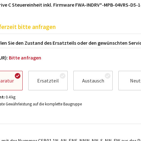
rive C Steuereinheit inkl. Firmware FWA-INDRV*-MPB-04VRS-D5-
ferzeit bitte anfragen
en Sie den Zustand des Ersatzteils oder den gewünschten Servi
EUR):
Bitte anfragen
aratur
Ersatzteil
Austausch
Neut
ht:
0.4
kg
te Gewährleistung auf die komplette Baugruppe
l mit der Nummer CSB01.1N-AN-ENS-NNN-NN-S-NN-FW aus der Pr