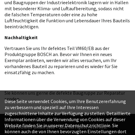
und Baugruppen der Industrieelektronik lagern wir in Hallen
mit besonderer Klima- und Luftaufbereitung, sodass nicht
die falschen Temperaturen oder eine zu hohe
Luftfeuchtigkeit die Funktion und Lebensdauer Ihres Bauteils
beeinträchtigen.
Nachhaltigkeit
Vertrauen Sie uns Ihr defektes Teil VM60/EB aus der
Produktgruppe BOSCH an. Bevor wir Ihnen ein neues
Exemplar anbieten, werden wir alles versuchen, um Ihr
vorhandenes Bauteil zu reparieren und es wieder für Sie
einsatzfähig zu machen.
Sie können uns gerne die defekte Baugruppe zur Reparatur
senden.
Diese Seite verwendet Cookies, um Ihre Benutzererfahrung
zu verbessern und speziell auf Ihre Interessen
zugeschnittene Inhalte zur Verfügung zu stellen. Detaillierte
Informationen über die Verwendung von Cookies auf dieser
Website finden Sie in unserer Datenschutzrichtlinie. Sie
© SINTRONICS GmbH 2008 – 2026. All rights reserved.
können auch die von Ihnen bevorzugten Einstellungen dort