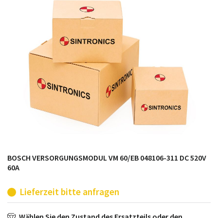
möglich. SINTRONICS ist dann ihr Partner, der
entweder die alten Baugruppen technisch hochwertig
repariert oder ihnen die abgekündigten Baugruppen
aus dem eigenen Lager ersetzt.
BOSCH VERSORGUNGSMODUL VM 60/EB 048106-311 DC 520V
60A
Lieferzeit bitte anfragen
Wählen Sie den Zustand des Ersatzteils oder den