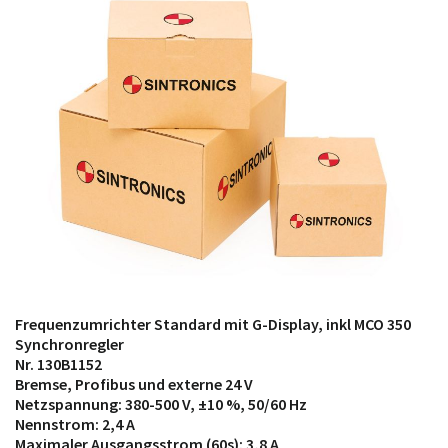
möglich. SINTRONICS ist dann ihr Partner, der
entweder die alten Baugruppen technisch hochwertig
repariert oder ihnen die abgekündigten Baugruppen
aus dem eigenen Lager ersetzt.
Frequenzumrichter Standard mit G-Display, inkl MCO 350
Synchronregler
Nr. 130B1152
Bremse, Profibus und externe 24 V
Netzspannung: 380-500 V, ±10 %, 50/60 Hz
Nennstrom: 2,4 A
Maximaler Ausgangsstrom (60s): 3,8 A