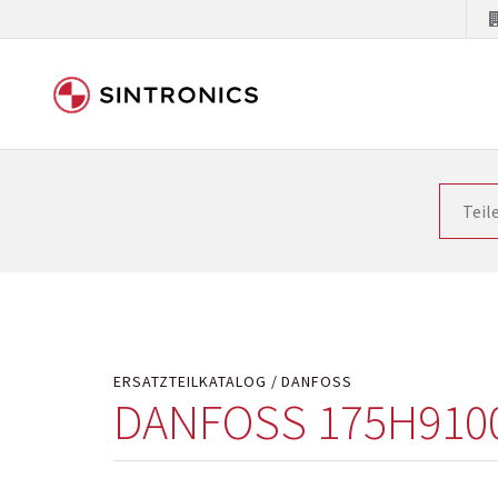
Unsere Zusammenarbeit m
Siemens als Weltmarktführer in der Automatisieru
letzten Stand zu halten. Dadurch wird die Zeit i
Hersteller will natürlich neue Produkte in den Ma
Kostengründen oder aus technischen Gründen nicht
technisch hochwertig repariert oder ihnen die ab
ERSATZTEILKATALOG
DANFOSS
DANFOSS 175H910