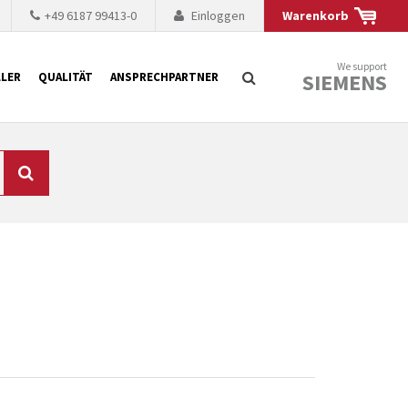
+49 6187 99413-0
Einloggen
Warenkorb
We support
SIEMENS
LER
QUALITÄT
ANSPRECHPARTNER
Suche
chnisch auf dem
mer kürzer. Der
 Fällen ist dies aus
ten Baugruppen