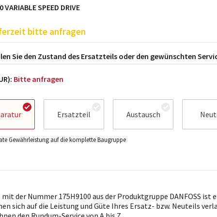
0 VARIABLE SPEED DRIVE
ferzeit bitte anfragen
en Sie den Zustand des Ersatzteils oder den gewünschten Servi
EUR):
Bitte anfragen
aratur
Ersatzteil
Austausch
Neut
te Gewährleistung auf die komplette Baugruppe
l mit der Nummer 175H9100 aus der Produktgruppe DANFOSS ist ei
nen sich auf die Leistung und Güte Ihres Ersatz- bzw. Neuteils ver
Ihnen den Rundum-Service von A bis Z.