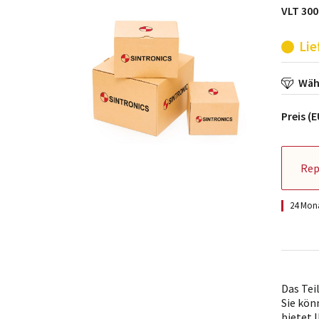
VLT 300
Lie
Wähl
Preis (
Rep
24 Mona
Das Tei
Sie kön
bietet 