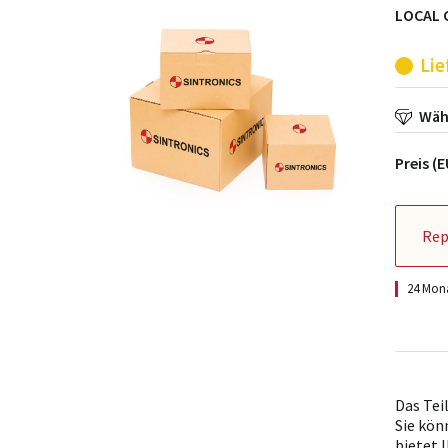
LOCAL 
Lie
Wähl
Preis (
Rep
24 Mona
Das Tei
Sie kön
bietet 