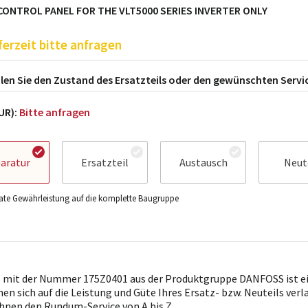
CONTROL PANEL FOR THE VLT5000 SERIES INVERTER ONLY
ferzeit bitte anfragen
en Sie den Zustand des Ersatzteils oder den gewünschten Servi
EUR):
Bitte anfragen
aratur
Ersatzteil
Austausch
Neut
te Gewährleistung auf die komplette Baugruppe
l mit der Nummer 175Z0401 aus der Produktgruppe DANFOSS ist ei
nen sich auf die Leistung und Güte Ihres Ersatz- bzw. Neuteils ver
Ihnen den Rundum-Service von A bis Z.