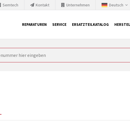
Semtech
Kontakt
Unternehmen
Deutsch
REPARATUREN
SERVICE
ERSATZTEILKATALOG
HERSTEL
it Siemens
ngstechnik ist ständig gezwungen seine Produkte aktuell und te
nnerhalb derer etablierte Produkte vom Markt genommen werden im
rkt bringen und die abgekündigten Baugruppen ersetzen. In manchen
 möglich. SINTRONICS ist dann ihr Partner, der entweder die al
gekündigten Baugruppen aus dem eigenen Lager ersetzt.
1