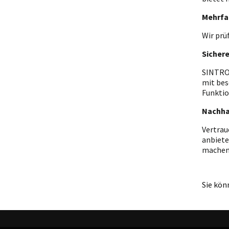
Mehrfa
Wir prü
Sicher
SINTRON
mit bes
Funktio
Nachha
Vertrau
anbiete
machen
Sie kön