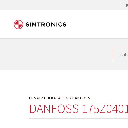
Unsere Zusammenarbeit m
Siemens als Weltmarktführer in der Automatisieru
letzten Stand zu halten. Dadurch wird die Zeit i
Hersteller will natürlich neue Produkte in den Ma
Kostengründen oder aus technischen Gründen nicht
technisch hochwertig repariert oder ihnen die ab
ERSATZTEILKATALOG
DANFOSS
DANFOSS 175Z040