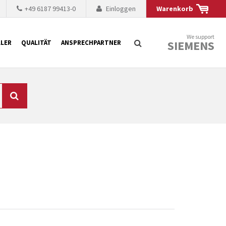
+49 6187 99413-0
Einloggen
Warenkorb
We support
SIEMENS
LER
QUALITÄT
ANSPRECHPARTNER
Suche
chnisch auf dem
mer kürzer. Der
 Fällen ist dies aus
ten Baugruppen