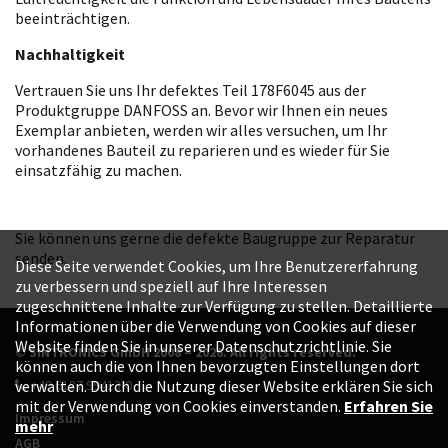
beeinträchtigen.
Nachhaltigkeit
Vertrauen Sie uns Ihr defektes Teil 178F6045 aus der
Produktgruppe DANFOSS an. Bevor wir Ihnen ein neues
Exemplar anbieten, werden wir alles versuchen, um Ihr
vorhandenes Bauteil zu reparieren und es wieder für Sie
einsatzfähig zu machen.
Sie können uns gerne die defekte Baugruppe zur Reparatur
senden.
Diese Seite verwendet Cookies, um Ihre Benutzererfahrung
zu verbessern und speziell auf Ihre Interessen
zugeschnittene Inhalte zur Verfügung zu stellen. Detaillierte
Informationen über die Verwendung von Cookies auf dieser
Website finden Sie in unserer Datenschutzrichtlinie. Sie
© SINTRONICS GmbH 2008 – 2026. All rights reserved.
können auch die von Ihnen bevorzugten Einstellungen dort
+49 6187 99413-0
verwalten. Durch die Nutzung dieser Website erklären Sie sich
mit der Verwendung von Cookies einverstanden.
Erfahren Sie
Impressum
mehr
AGB