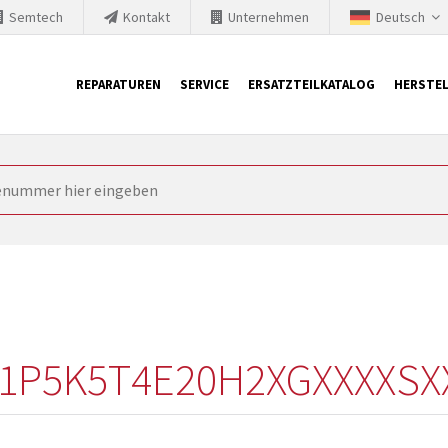
Semtech
Kontakt
Unternehmen
Deutsch
REPARATUREN
SERVICE
ERSATZTEILKATALOG
HERSTEL
it Siemens
ngstechnik ist ständig gezwungen seine Produkte aktuell und te
nnerhalb derer etablierte Produkte vom Markt genommen werden im
rkt bringen und die abgekündigten Baugruppen ersetzen. In manchen
 möglich. SINTRONICS ist dann ihr Partner, der entweder die al
gekündigten Baugruppen aus dem eigenen Lager ersetzt.
01P5K5T4E20H2XGXXXXSX