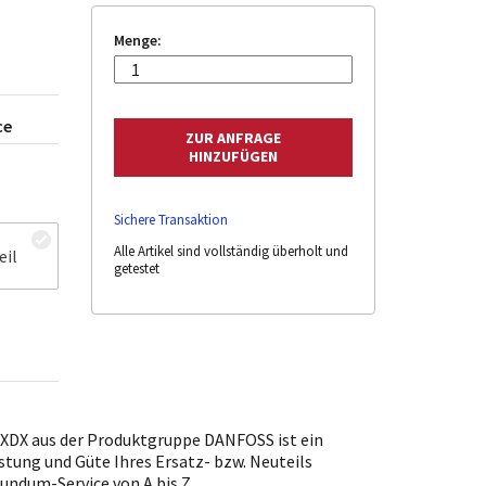
Menge:
ce
Sichere Transaktion
Alle Artikel sind vollständig überholt und
eil
getestet
X aus der Produktgruppe DANFOSS ist ein
stung und Güte Ihres Ersatz- bzw. Neuteils
undum-Service von A bis Z.