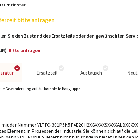
nzumrichter
ferzeit bitte anfragen
en Sie den Zustand des Ersatzteils oder den gewünschten Servi
EUR):
Bitte anfragen
aratur
Ersatzteil
Austausch
Neut
te Gewährleistung auf die komplette Baugruppe
il mit der Nummer VLTFC-301P5K5T4E20H2XGXXXXSXXXXALBXCXXXXD
es Element in Prozessen der Industrie. Sie können sich auf die Lei
en, denn SINTRONICS liefert nicht nur, sondern bietet Ihnen den R