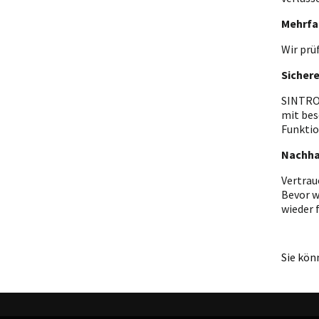
Mehrfa
Wir prü
Sicher
SINTRON
mit bes
Funktio
Nachha
Vertrau
Bevor w
wieder 
Sie kön