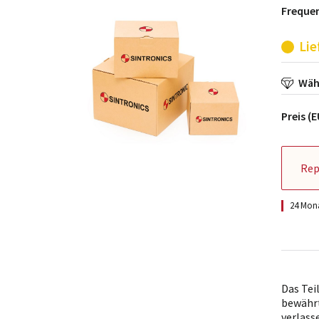
Freque
Lie
Wähl
Preis (
Rep
24 Mona
Das Te
bewährt
verlass