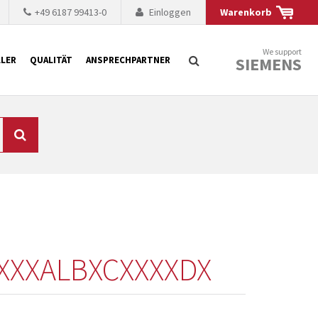
+49 6187 99413-0
Einloggen
Warenkorb
We support
SIEMENS
LER
QUALITÄT
ANSPRECHPARTNER
Suche
chnisch auf dem
mer kürzer. Der
 Fällen ist dies aus
ten Baugruppen
XXXALBXCXXXXDX