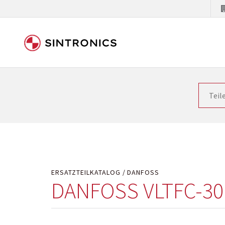
Unsere Zusammenarbeit m
Siemens als Weltmarktführer in der Automatisieru
letzten Stand zu halten. Dadurch wird die Zeit i
Hersteller will natürlich neue Produkte in den Ma
Kostengründen oder aus technischen Gründen nicht
technisch hochwertig repariert oder ihnen die ab
ERSATZTEILKATALOG
DANFOSS
DANFOSS VLTFC-3