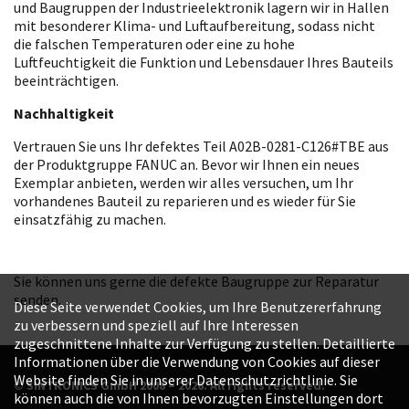
und Baugruppen der Industrieelektronik lagern wir in Hallen
mit besonderer Klima- und Luftaufbereitung, sodass nicht
die falschen Temperaturen oder eine zu hohe
Luftfeuchtigkeit die Funktion und Lebensdauer Ihres Bauteils
beeinträchtigen.
Nachhaltigkeit
Vertrauen Sie uns Ihr defektes Teil A02B-0281-C126#TBE aus
der Produktgruppe FANUC an. Bevor wir Ihnen ein neues
Exemplar anbieten, werden wir alles versuchen, um Ihr
vorhandenes Bauteil zu reparieren und es wieder für Sie
einsatzfähig zu machen.
Sie können uns gerne die defekte Baugruppe zur Reparatur
senden.
Diese Seite verwendet Cookies, um Ihre Benutzererfahrung
zu verbessern und speziell auf Ihre Interessen
zugeschnittene Inhalte zur Verfügung zu stellen. Detaillierte
Informationen über die Verwendung von Cookies auf dieser
Website finden Sie in unserer Datenschutzrichtlinie. Sie
© SINTRONICS GmbH 2008 – 2026. All rights reserved.
können auch die von Ihnen bevorzugten Einstellungen dort