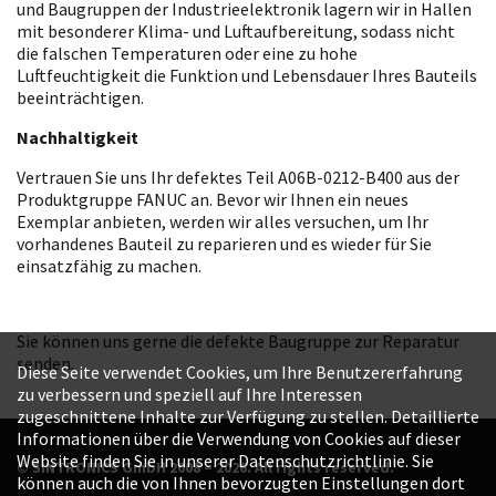
und Baugruppen der Industrieelektronik lagern wir in Hallen
mit besonderer Klima- und Luftaufbereitung, sodass nicht
die falschen Temperaturen oder eine zu hohe
Luftfeuchtigkeit die Funktion und Lebensdauer Ihres Bauteils
beeinträchtigen.
Nachhaltigkeit
Vertrauen Sie uns Ihr defektes Teil A06B-0212-B400 aus der
Produktgruppe FANUC an. Bevor wir Ihnen ein neues
Exemplar anbieten, werden wir alles versuchen, um Ihr
vorhandenes Bauteil zu reparieren und es wieder für Sie
einsatzfähig zu machen.
Sie können uns gerne die defekte Baugruppe zur Reparatur
senden.
Diese Seite verwendet Cookies, um Ihre Benutzererfahrung
zu verbessern und speziell auf Ihre Interessen
zugeschnittene Inhalte zur Verfügung zu stellen. Detaillierte
Informationen über die Verwendung von Cookies auf dieser
Website finden Sie in unserer Datenschutzrichtlinie. Sie
© SINTRONICS GmbH 2008 – 2026. All rights reserved.
können auch die von Ihnen bevorzugten Einstellungen dort