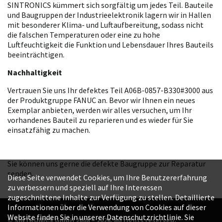
SINTRONICS kümmert sich sorgfältig um jedes Teil. Bauteile
und Baugruppen der Industrieelektronik lagern wir in Hallen
mit besonderer Klima- und Luftaufbereitung, sodass nicht
die falschen Temperaturen oder eine zu hohe
Luftfeuchtigkeit die Funktion und Lebensdauer Ihres Bauteils
beeinträchtigen.
Nachhaltigkeit
Vertrauen Sie uns Ihr defektes Teil A06B-0857-B330#3000 aus
der Produktgruppe FANUC an. Bevor wir Ihnen ein neues
Exemplar anbieten, werden wir alles versuchen, um Ihr
vorhandenes Bauteil zu reparieren und es wieder für Sie
einsatzfähig zu machen.
Sie können uns gerne die defekte Baugruppe zur Reparatur
senden.
Diese Seite verwendet Cookies, um Ihre Benutzererfahrung
zu verbessern und speziell auf Ihre Interessen
zugeschnittene Inhalte zur Verfügung zu stellen. Detaillierte
Informationen über die Verwendung von Cookies auf dieser
Website finden Sie in unserer Datenschutzrichtlinie. Sie
© SINTRONICS GmbH 2008 – 2026. All rights reserved.