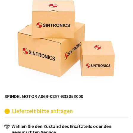
möglich. SINTRONICS ist dann ihr Partner, der
entweder die alten Baugruppen technisch hochwertig
repariert oder ihnen die abgekündigten Baugruppen
aus dem eigenen Lager ersetzt.
SPINDELMOTOR A06B-0857-B330#3000
Lieferzeit bitte anfragen
Wählen Sie den Zustand des Ersatzteils oder den
gewünschten Service