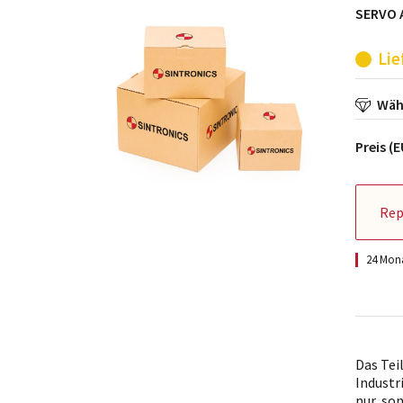
SERVO 
Lie
Wähl
Preis (
Rep
24 Mona
Das Tei
Industr
nur, so