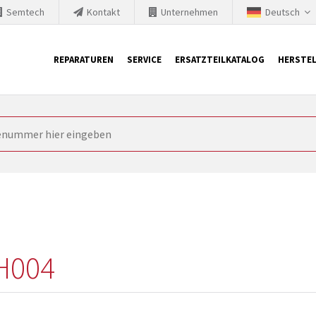
Semtech
Kontakt
Unternehmen
Deutsch
REPARATUREN
SERVICE
ERSATZTEILKATALOG
HERSTEL
it Siemens
ngstechnik ist ständig gezwungen seine Produkte aktuell und te
nnerhalb derer etablierte Produkte vom Markt genommen werden im
rkt bringen und die abgekündigten Baugruppen ersetzen. In manchen
 möglich. SINTRONICS ist dann ihr Partner, der entweder die al
gekündigten Baugruppen aus dem eigenen Lager ersetzt.
H004