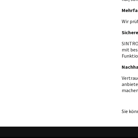
Mehrfa
Wir prü
Sicher
SINTRON
mit bes
Funktio
Nachha
Vertrau
anbiete
machen
Sie kön