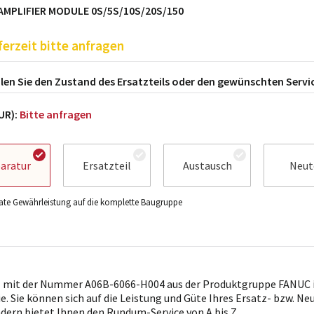
AMPLIFIER MODULE 0S/5S/10S/20S/150
ferzeit bitte anfragen
en Sie den Zustand des Ersatzteils oder den gewünschten Servi
EUR):
Bitte anfragen
aratur
Ersatzteil
Austausch
Neut
te Gewährleistung auf die komplette Baugruppe
l mit der Nummer A06B-6066-H004 aus der Produktgruppe FANUC i
ie. Sie können sich auf die Leistung und Güte Ihres Ersatz- bzw. Ne
ndern bietet Ihnen den Rundum-Service von A bis Z.