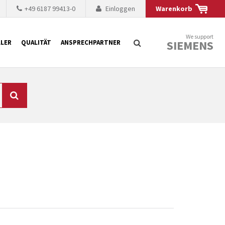
+49 6187 99413-0
Einloggen
Warenkorb
We support
SIEMENS
LER
QUALITÄT
ANSPRECHPARTNER
Suche
chnisch auf dem
mer kürzer. Der
 Fällen ist dies aus
ten Baugruppen