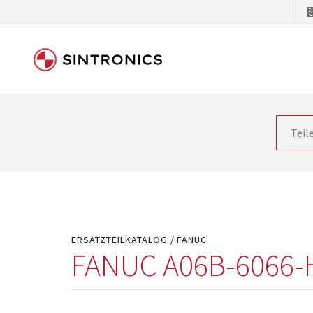
Unsere Zusammenarbeit m
Siemens als Weltmarktführer in der Automatisieru
letzten Stand zu halten. Dadurch wird die Zeit i
Hersteller will natürlich neue Produkte in den Ma
Kostengründen oder aus technischen Gründen nicht
technisch hochwertig repariert oder ihnen die ab
ERSATZTEILKATALOG
FANUC
FANUC A06B-6066-