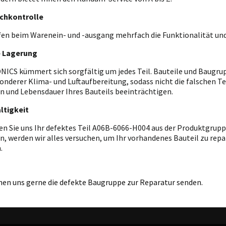
chkontrolle
fen beim Warenein- und -ausgang mehrfach die Funktionalität und
e Lagerung
ICS kümmert sich sorgfältig um jedes Teil. Bauteile und Baugrupp
onderer Klima- und Luftaufbereitung, sodass nicht die falschen T
n und Lebensdauer Ihres Bauteils beeinträchtigen.
ltigkeit
en Sie uns Ihr defektes Teil A06B-6066-H004 aus der Produktgrup
n, werden wir alles versuchen, um Ihr vorhandenes Bauteil zu repar
.
nen uns gerne die defekte Baugruppe zur Reparatur senden.