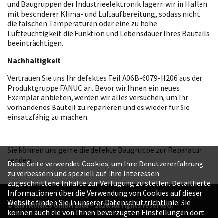
und Baugruppen der Industrieelektronik lagern wir in Hallen
mit besonderer Klima- und Luftaufbereitung, sodass nicht
die falschen Temperaturen oder eine zu hohe
Luftfeuchtigkeit die Funktion und Lebensdauer Ihres Bauteils
beeinträchtigen.
Nachhaltigkeit
Vertrauen Sie uns Ihr defektes Teil A06B-6079-H206 aus der
Produktgruppe FANUC an. Bevor wir Ihnen ein neues
Exemplar anbieten, werden wir alles versuchen, um Ihr
vorhandenes Bauteil zu reparieren und es wieder für Sie
einsatzfähig zu machen.
Sie können uns gerne die defekte Baugruppe zur Reparatur
senden.
Diese Seite verwendet Cookies, um Ihre Benutzererfahrung
zu verbessern und speziell auf Ihre Interessen
zugeschnittene Inhalte zur Verfügung zu stellen. Detaillierte
Informationen über die Verwendung von Cookies auf dieser
Website finden Sie in unserer Datenschutzrichtlinie. Sie
© SINTRONICS GmbH 2008 – 2026. All rights reserved.
können auch die von Ihnen bevorzugten Einstellungen dort