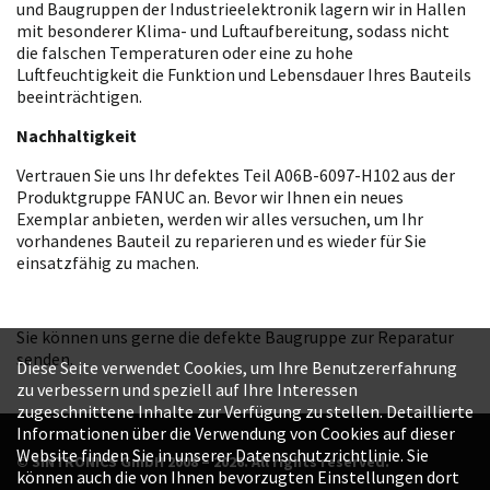
und Baugruppen der Industrieelektronik lagern wir in Hallen
mit besonderer Klima- und Luftaufbereitung, sodass nicht
die falschen Temperaturen oder eine zu hohe
Luftfeuchtigkeit die Funktion und Lebensdauer Ihres Bauteils
beeinträchtigen.
Nachhaltigkeit
Vertrauen Sie uns Ihr defektes Teil A06B-6097-H102 aus der
Produktgruppe FANUC an. Bevor wir Ihnen ein neues
Exemplar anbieten, werden wir alles versuchen, um Ihr
vorhandenes Bauteil zu reparieren und es wieder für Sie
einsatzfähig zu machen.
Sie können uns gerne die defekte Baugruppe zur Reparatur
senden.
Diese Seite verwendet Cookies, um Ihre Benutzererfahrung
zu verbessern und speziell auf Ihre Interessen
zugeschnittene Inhalte zur Verfügung zu stellen. Detaillierte
Informationen über die Verwendung von Cookies auf dieser
Website finden Sie in unserer Datenschutzrichtlinie. Sie
© SINTRONICS GmbH 2008 – 2026. All rights reserved.
können auch die von Ihnen bevorzugten Einstellungen dort