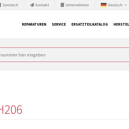
Semtech
Kontakt
Unternehmen
Deutsch
REPARATUREN
SERVICE
ERSATZTEILKATALOG
HERSTEL
it Siemens
ngstechnik ist ständig gezwungen seine Produkte aktuell und te
nnerhalb derer etablierte Produkte vom Markt genommen werden im
rkt bringen und die abgekündigten Baugruppen ersetzen. In manchen
 möglich. SINTRONICS ist dann ihr Partner, der entweder die al
gekündigten Baugruppen aus dem eigenen Lager ersetzt.
H206