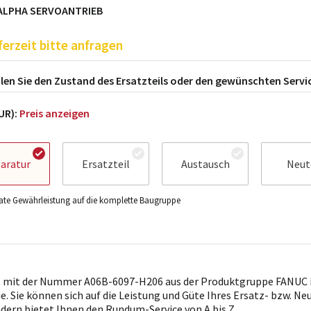
ALPHA SERVOANTRIEB
ferzeit bitte anfragen
en Sie den Zustand des Ersatzteils oder den gewünschten Servi
EUR):
Preis anzeigen
aratur
Ersatzteil
Austausch
Neut
te Gewährleistung auf die komplette Baugruppe
l mit der Nummer A06B-6097-H206 aus der Produktgruppe FANUC i
ie. Sie können sich auf die Leistung und Güte Ihres Ersatz- bzw. Ne
ndern bietet Ihnen den Rundum-Service von A bis Z.