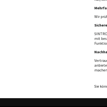
Mehrfa
Wir prü
Sicher
SINTRON
mit bes
Funktio
Nachha
Vertrau
anbiete
machen
Sie kön