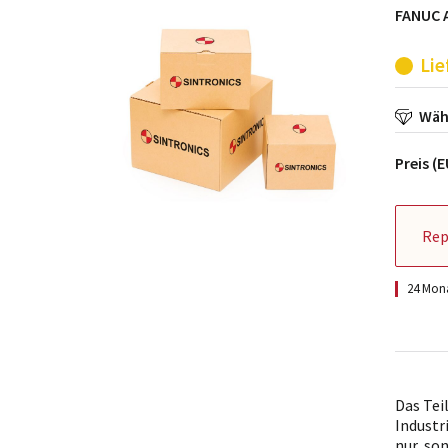
FANUC 
Lie
Wähl
Preis (
Rep
24 Mona
Das Tei
Industr
nur, so