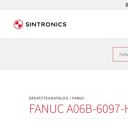
Unsere Zusammenarbeit m
Siemens als Weltmarktführer in der Automatisieru
letzten Stand zu halten. Dadurch wird die Zeit i
Hersteller will natürlich neue Produkte in den Ma
Kostengründen oder aus technischen Gründen nicht
technisch hochwertig repariert oder ihnen die ab
ERSATZTEILKATALOG
FANUC
FANUC A06B-6097-