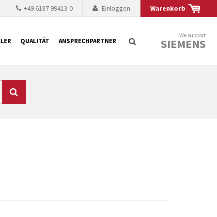
+49 6187 99413-0
Einloggen
Warenkorb
We support
SIEMENS
LER
QUALITÄT
ANSPRECHPARTNER
Suche
chnisch auf dem
mer kürzer. Der
 Fällen ist dies aus
ten Baugruppen