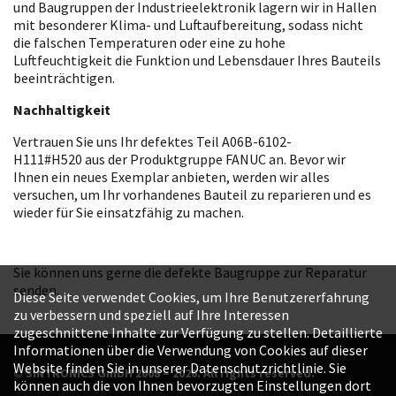
und Baugruppen der Industrieelektronik lagern wir in Hallen
mit besonderer Klima- und Luftaufbereitung, sodass nicht
die falschen Temperaturen oder eine zu hohe
Luftfeuchtigkeit die Funktion und Lebensdauer Ihres Bauteils
beeinträchtigen.
Nachhaltigkeit
Vertrauen Sie uns Ihr defektes Teil A06B-6102-
H111#H520 aus der Produktgruppe FANUC an. Bevor wir
Ihnen ein neues Exemplar anbieten, werden wir alles
versuchen, um Ihr vorhandenes Bauteil zu reparieren und es
wieder für Sie einsatzfähig zu machen.
Sie können uns gerne die defekte Baugruppe zur Reparatur
senden.
Diese Seite verwendet Cookies, um Ihre Benutzererfahrung
zu verbessern und speziell auf Ihre Interessen
zugeschnittene Inhalte zur Verfügung zu stellen. Detaillierte
Informationen über die Verwendung von Cookies auf dieser
Website finden Sie in unserer Datenschutzrichtlinie. Sie
© SINTRONICS GmbH 2008 – 2026. All rights reserved.
können auch die von Ihnen bevorzugten Einstellungen dort