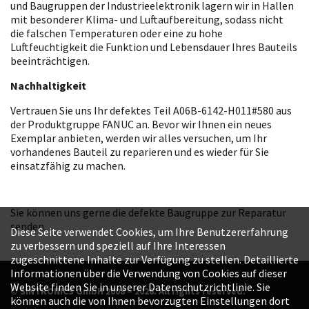
und Baugruppen der Industrieelektronik lagern wir in Hallen
mit besonderer Klima- und Luftaufbereitung, sodass nicht
die falschen Temperaturen oder eine zu hohe
Luftfeuchtigkeit die Funktion und Lebensdauer Ihres Bauteils
beeinträchtigen.
Nachhaltigkeit
Vertrauen Sie uns Ihr defektes Teil A06B-6142-H011#580 aus
der Produktgruppe FANUC an. Bevor wir Ihnen ein neues
Exemplar anbieten, werden wir alles versuchen, um Ihr
vorhandenes Bauteil zu reparieren und es wieder für Sie
einsatzfähig zu machen.
Sie können uns gerne die defekte Baugruppe zur Reparatur
senden.
Diese Seite verwendet Cookies, um Ihre Benutzererfahrung
zu verbessern und speziell auf Ihre Interessen
zugeschnittene Inhalte zur Verfügung zu stellen. Detaillierte
Informationen über die Verwendung von Cookies auf dieser
Website finden Sie in unserer Datenschutzrichtlinie. Sie
© SINTRONICS GmbH 2008 – 2026. All rights reserved.
können auch die von Ihnen bevorzugten Einstellungen dort