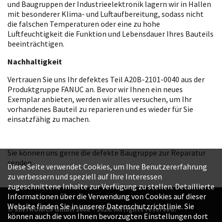
und Baugruppen der Industrieelektronik lagern wir in Hallen
mit besonderer Klima- und Luftaufbereitung, sodass nicht
die falschen Temperaturen oder eine zu hohe
Luftfeuchtigkeit die Funktion und Lebensdauer Ihres Bauteils
beeinträchtigen.
Nachhaltigkeit
Vertrauen Sie uns Ihr defektes Teil A20B-2101-0040 aus der
Produktgruppe FANUC an. Bevor wir Ihnen ein neues
Exemplar anbieten, werden wir alles versuchen, um Ihr
vorhandenes Bauteil zu reparieren und es wieder für Sie
einsatzfähig zu machen.
Sie können uns gerne die defekte Baugruppe zur Reparatur
senden.
Diese Seite verwendet Cookies, um Ihre Benutzererfahrung
zu verbessern und speziell auf Ihre Interessen
zugeschnittene Inhalte zur Verfügung zu stellen. Detaillierte
Informationen über die Verwendung von Cookies auf dieser
Website finden Sie in unserer Datenschutzrichtlinie. Sie
© SINTRONICS GmbH 2008 – 2026. All rights reserved.
können auch die von Ihnen bevorzugten Einstellungen dort