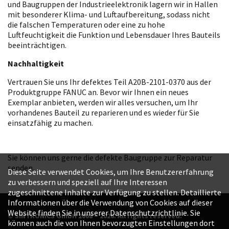
und Baugruppen der Industrieelektronik lagern wir in Hallen
mit besonderer Klima- und Luftaufbereitung, sodass nicht
die falschen Temperaturen oder eine zu hohe
Luftfeuchtigkeit die Funktion und Lebensdauer Ihres Bauteils
beeinträchtigen.
Nachhaltigkeit
Vertrauen Sie uns Ihr defektes Teil A20B-2101-0370 aus der
Produktgruppe FANUC an. Bevor wir Ihnen ein neues
Exemplar anbieten, werden wir alles versuchen, um Ihr
vorhandenes Bauteil zu reparieren und es wieder für Sie
einsatzfähig zu machen.
Sie können uns gerne die defekte Baugruppe zur Reparatur
senden.
Diese Seite verwendet Cookies, um Ihre Benutzererfahrung
zu verbessern und speziell auf Ihre Interessen
zugeschnittene Inhalte zur Verfügung zu stellen. Detaillierte
Informationen über die Verwendung von Cookies auf dieser
Website finden Sie in unserer Datenschutzrichtlinie. Sie
© SINTRONICS GmbH 2008 – 2026. All rights reserved.
können auch die von Ihnen bevorzugten Einstellungen dort