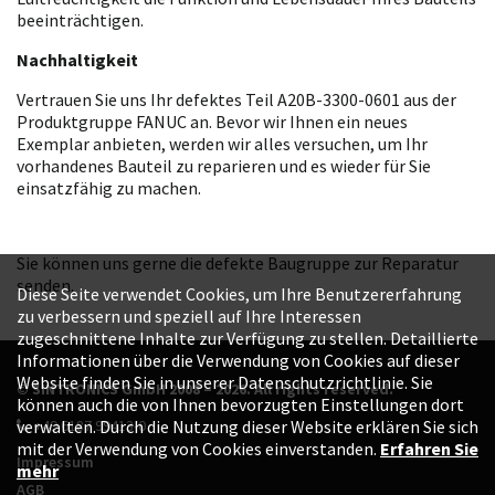
beeinträchtigen.
Nachhaltigkeit
Vertrauen Sie uns Ihr defektes Teil A20B-3300-0601 aus der
Produktgruppe FANUC an. Bevor wir Ihnen ein neues
Exemplar anbieten, werden wir alles versuchen, um Ihr
vorhandenes Bauteil zu reparieren und es wieder für Sie
einsatzfähig zu machen.
Sie können uns gerne die defekte Baugruppe zur Reparatur
senden.
Diese Seite verwendet Cookies, um Ihre Benutzererfahrung
zu verbessern und speziell auf Ihre Interessen
zugeschnittene Inhalte zur Verfügung zu stellen. Detaillierte
Informationen über die Verwendung von Cookies auf dieser
Website finden Sie in unserer Datenschutzrichtlinie. Sie
© SINTRONICS GmbH 2008 – 2026. All rights reserved.
können auch die von Ihnen bevorzugten Einstellungen dort
+49 6187 99413-0
verwalten. Durch die Nutzung dieser Website erklären Sie sich
mit der Verwendung von Cookies einverstanden.
Erfahren Sie
Impressum
mehr
AGB