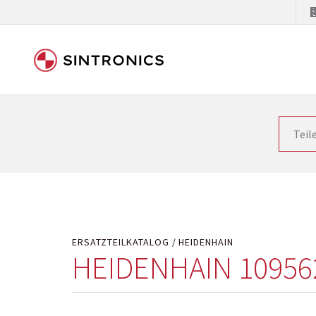
Unsere Zusammenarbeit m
Siemens als Weltmarktführer in der Automatisieru
letzten Stand zu halten. Dadurch wird die Zeit i
Hersteller will natürlich neue Produkte in den Ma
Kostengründen oder aus technischen Gründen nicht
technisch hochwertig repariert oder ihnen die ab
ERSATZTEILKATALOG
HEIDENHAIN
HEIDENHAIN 10956