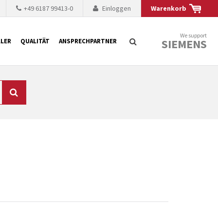
+49 6187 99413-0
Einloggen
Warenkorb
We support
SIEMENS
LER
QUALITÄT
ANSPRECHPARTNER
Suche
chnisch auf dem
mer kürzer. Der
 Fällen ist dies aus
ten Baugruppen