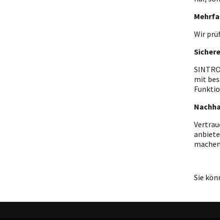
Mehrfa
Wir prü
Sicher
SINTRON
mit bes
Funktio
Nachha
Vertrau
anbiete
machen
Sie kön