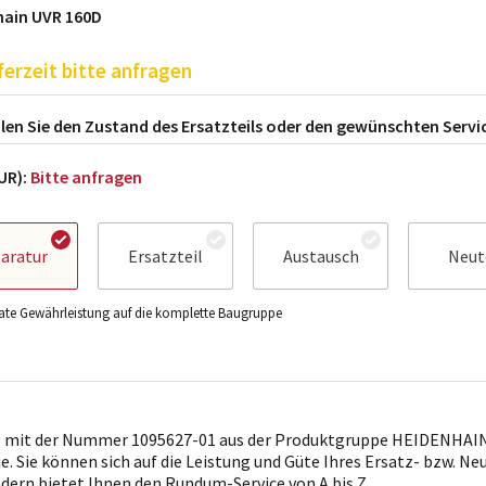
hain UVR 160D
ferzeit bitte anfragen
en Sie den Zustand des Ersatzteils oder den gewünschten Servi
EUR):
Bitte anfragen
aratur
Ersatzteil
Austausch
Neut
te Gewährleistung auf die komplette Baugruppe
l mit der Nummer 1095627-01 aus der Produktgruppe HEIDENHAIN 
ie. Sie können sich auf die Leistung und Güte Ihres Ersatz- bzw. Ne
ndern bietet Ihnen den Rundum-Service von A bis Z.