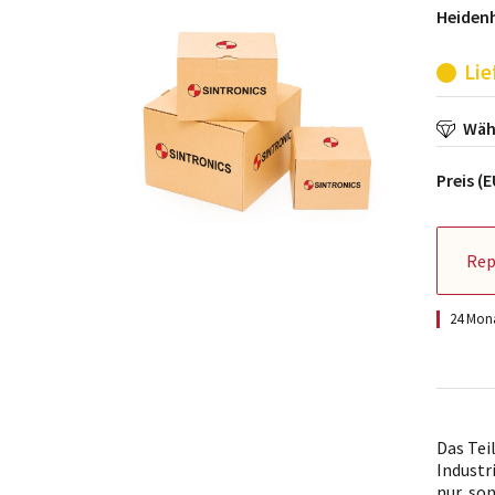
Heiden
Lie
Wähl
Preis (
Rep
24 Mona
Das Tei
Industr
nur, so