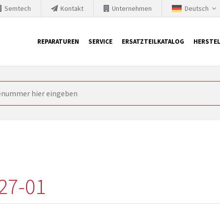
Semtech
Kontakt
Unternehmen
Deutsch
REPARATUREN
SERVICE
ERSATZTEILKATALOG
HERSTEL
it Siemens
ngstechnik ist ständig gezwungen seine Produkte aktuell und te
nnerhalb derer etablierte Produkte vom Markt genommen werden im
rkt bringen und die abgekündigten Baugruppen ersetzen. In manchen
 möglich. SINTRONICS ist dann ihr Partner, der entweder die al
gekündigten Baugruppen aus dem eigenen Lager ersetzt.
27-01