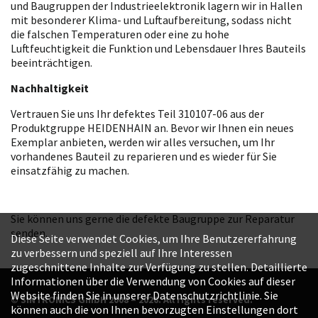
und Baugruppen der Industrieelektronik lagern wir in Hallen
mit besonderer Klima- und Luftaufbereitung, sodass nicht
die falschen Temperaturen oder eine zu hohe
Luftfeuchtigkeit die Funktion und Lebensdauer Ihres Bauteils
beeinträchtigen.
Nachhaltigkeit
Vertrauen Sie uns Ihr defektes Teil 310107-06 aus der
Produktgruppe HEIDENHAIN an. Bevor wir Ihnen ein neues
Exemplar anbieten, werden wir alles versuchen, um Ihr
vorhandenes Bauteil zu reparieren und es wieder für Sie
einsatzfähig zu machen.
Sie können uns gerne die defekte Baugruppe zur Reparatur
senden.
Diese Seite verwendet Cookies, um Ihre Benutzererfahrung
zu verbessern und speziell auf Ihre Interessen
zugeschnittene Inhalte zur Verfügung zu stellen. Detaillierte
Informationen über die Verwendung von Cookies auf dieser
Website finden Sie in unserer Datenschutzrichtlinie. Sie
© SINTRONICS GmbH 2008 – 2026. All rights reserved.
können auch die von Ihnen bevorzugten Einstellungen dort