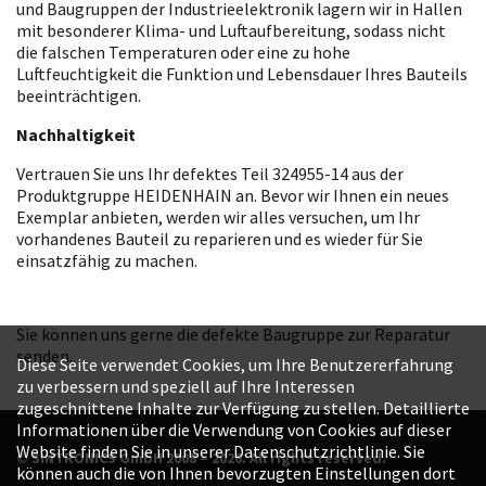
und Baugruppen der Industrieelektronik lagern wir in Hallen
mit besonderer Klima- und Luftaufbereitung, sodass nicht
die falschen Temperaturen oder eine zu hohe
Luftfeuchtigkeit die Funktion und Lebensdauer Ihres Bauteils
beeinträchtigen.
Nachhaltigkeit
Vertrauen Sie uns Ihr defektes Teil 324955-14 aus der
Produktgruppe HEIDENHAIN an. Bevor wir Ihnen ein neues
Exemplar anbieten, werden wir alles versuchen, um Ihr
vorhandenes Bauteil zu reparieren und es wieder für Sie
einsatzfähig zu machen.
Sie können uns gerne die defekte Baugruppe zur Reparatur
senden.
Diese Seite verwendet Cookies, um Ihre Benutzererfahrung
zu verbessern und speziell auf Ihre Interessen
zugeschnittene Inhalte zur Verfügung zu stellen. Detaillierte
Informationen über die Verwendung von Cookies auf dieser
Website finden Sie in unserer Datenschutzrichtlinie. Sie
© SINTRONICS GmbH 2008 – 2026. All rights reserved.
können auch die von Ihnen bevorzugten Einstellungen dort