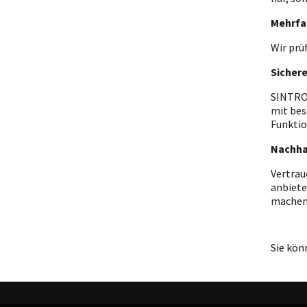
Mehrfa
Wir prü
Sicher
SINTRON
mit bes
Funktio
Nachha
Vertrau
anbiete
machen
Sie kön