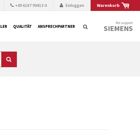
+49 6187 99413-0
Einloggen
Warenkorb
We support
SIEMENS
LER
QUALITÄT
ANSPRECHPARTNER
Suche
chnisch auf dem
mer kürzer. Der
 Fällen ist dies aus
ten Baugruppen