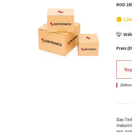
ROD 28
Lie
Wähl
Preis (
Rep
24 Mona
Das Tei
Industr
nur, so