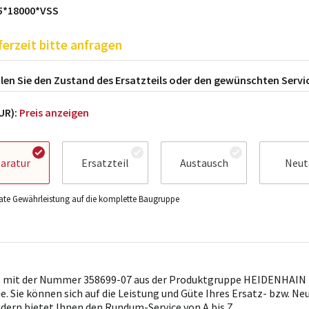
5*18000*VSS
ferzeit bitte anfragen
en Sie den Zustand des Ersatzteils oder den gewünschten Servi
EUR):
Preis anzeigen
aratur
Ersatzteil
Austausch
Neut
te Gewährleistung auf die komplette Baugruppe
l mit der Nummer 358699-07 aus der Produktgruppe HEIDENHAIN i
ie. Sie können sich auf die Leistung und Güte Ihres Ersatz- bzw. Ne
ndern bietet Ihnen den Rundum-Service von A bis Z.