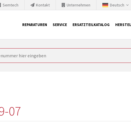
Semtech
Kontakt
Unternehmen
Deutsch
REPARATUREN
SERVICE
ERSATZTEILKATALOG
HERSTEL
it Siemens
ngstechnik ist ständig gezwungen seine Produkte aktuell und te
nnerhalb derer etablierte Produkte vom Markt genommen werden im
rkt bringen und die abgekündigten Baugruppen ersetzen. In manchen
 möglich. SINTRONICS ist dann ihr Partner, der entweder die al
gekündigten Baugruppen aus dem eigenen Lager ersetzt.
9-07