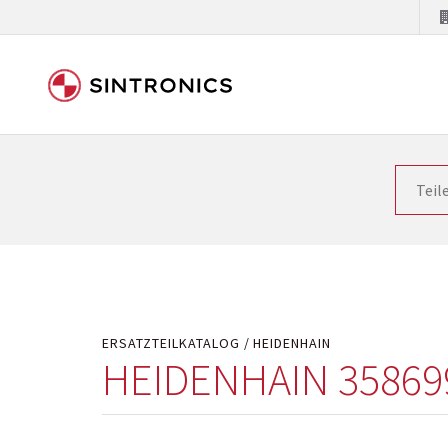
Unsere Zusammenarbeit m
Siemens als Weltmarktführer in der Automatisieru
letzten Stand zu halten. Dadurch wird die Zeit i
Hersteller will natürlich neue Produkte in den Ma
Kostengründen oder aus technischen Gründen nicht
technisch hochwertig repariert oder ihnen die ab
ERSATZTEILKATALOG
HEIDENHAIN
HEIDENHAIN 35869