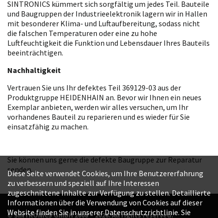
SINTRONICS kümmert sich sorgfältig um jedes Teil. Bauteile
und Baugruppen der Industrieelektronik lagern wir in Hallen
mit besonderer Klima- und Luftaufbereitung, sodass nicht
die falschen Temperaturen oder eine zu hohe
Luftfeuchtigkeit die Funktion und Lebensdauer Ihres Bauteils
beeinträchtigen.
Nachhaltigkeit
Vertrauen Sie uns Ihr defektes Teil 369129-03 aus der
Produktgruppe HEIDENHAIN an. Bevor wir Ihnen ein neues
Exemplar anbieten, werden wir alles versuchen, um Ihr
vorhandenes Bauteil zu reparieren und es wieder für Sie
einsatzfähig zu machen.
Sie können uns gerne die defekte Baugruppe zur Reparatur
senden.
Diese Seite verwendet Cookies, um Ihre Benutzererfahrung
zu verbessern und speziell auf Ihre Interessen
zugeschnittene Inhalte zur Verfügung zu stellen. Detaillierte
Informationen über die Verwendung von Cookies auf dieser
Website finden Sie in unserer Datenschutzrichtlinie. Sie
© SINTRONICS GmbH 2008 – 2026. All rights reserved.