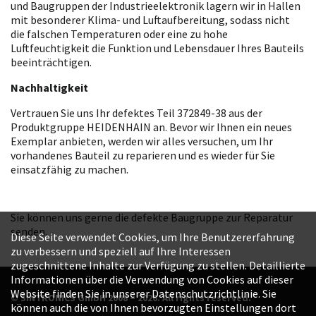
und Baugruppen der Industrieelektronik lagern wir in Hallen
mit besonderer Klima- und Luftaufbereitung, sodass nicht
die falschen Temperaturen oder eine zu hohe
Luftfeuchtigkeit die Funktion und Lebensdauer Ihres Bauteils
beeinträchtigen.
Nachhaltigkeit
Vertrauen Sie uns Ihr defektes Teil 372849-38 aus der
Produktgruppe HEIDENHAIN an. Bevor wir Ihnen ein neues
Exemplar anbieten, werden wir alles versuchen, um Ihr
vorhandenes Bauteil zu reparieren und es wieder für Sie
einsatzfähig zu machen.
Sie können uns gerne die defekte Baugruppe zur Reparatur
senden.
Diese Seite verwendet Cookies, um Ihre Benutzererfahrung
zu verbessern und speziell auf Ihre Interessen
zugeschnittene Inhalte zur Verfügung zu stellen. Detaillierte
Informationen über die Verwendung von Cookies auf dieser
Website finden Sie in unserer Datenschutzrichtlinie. Sie
© SINTRONICS GmbH 2008 – 2026. All rights reserved.
können auch die von Ihnen bevorzugten Einstellungen dort