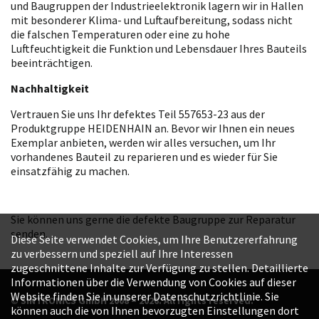
und Baugruppen der Industrieelektronik lagern wir in Hallen
mit besonderer Klima- und Luftaufbereitung, sodass nicht
die falschen Temperaturen oder eine zu hohe
Luftfeuchtigkeit die Funktion und Lebensdauer Ihres Bauteils
beeinträchtigen.
Nachhaltigkeit
Vertrauen Sie uns Ihr defektes Teil 557653-23 aus der
Produktgruppe HEIDENHAIN an. Bevor wir Ihnen ein neues
Exemplar anbieten, werden wir alles versuchen, um Ihr
vorhandenes Bauteil zu reparieren und es wieder für Sie
einsatzfähig zu machen.
Sie können uns gerne die defekte Baugruppe zur Reparatur
senden.
Diese Seite verwendet Cookies, um Ihre Benutzererfahrung
zu verbessern und speziell auf Ihre Interessen
zugeschnittene Inhalte zur Verfügung zu stellen. Detaillierte
Informationen über die Verwendung von Cookies auf dieser
Website finden Sie in unserer Datenschutzrichtlinie. Sie
© SINTRONICS GmbH 2008 – 2026. All rights reserved.
können auch die von Ihnen bevorzugten Einstellungen dort