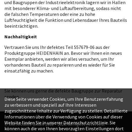
und Baugruppen der Industrieelektronik lagern wir in Hallen
mit besonderer Klima- und Luftaufbereitung, sodass nicht
die falschen Temperaturen oder eine zu hohe
Luftfeuchtigkeit die Funktion und Lebensdauer Ihres Bauteils
beeinträchtigen.
Nachhaltigkeit
Vertrauen Sie uns Ihr defektes Teil 557679-06 aus der
Produktgruppe HEIDENHAIN an. Bevor wir Ihnen ein neues
Exemplar anbieten, werden wir alles versuchen, um Ihr
vorhandenes Bauteil zu reparieren und es wieder für Sie
einsatzfähig zu machen.
Sie können uns gerne die defekte Baugruppe zur Reparatur
senden.
Diese Seite verwendet Cookies, um Ihre Benutzererfahrung
zu verbessern und speziell auf Ihre Interessen
zugeschnittene Inhalte zur Verfügung zu stellen. Detaillierte
Informationen über die Verwendung von Cookies auf dieser
Website finden Sie in unserer Datenschutzrichtlinie. Sie
© SINTRONICS GmbH 2008 – 2026. All rights reserved.
können auch die von Ihnen bevorzugten Einstellungen dort