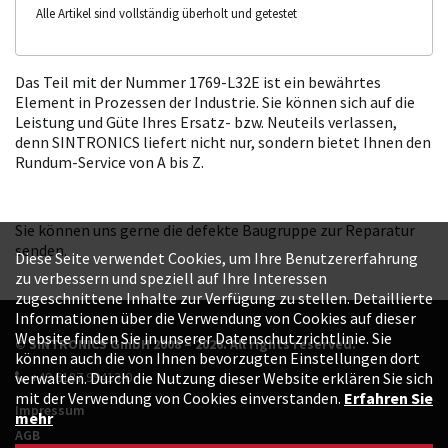
Alle Artikel sind vollständig überholt und getestet
Das Teil mit der Nummer 1769-L32E ist ein bewährtes
Element in Prozessen der Industrie. Sie können sich auf die
Leistung und Güte Ihres Ersatz- bzw. Neuteils verlassen,
denn SINTRONICS liefert nicht nur, sondern bietet Ihnen den
Rundum-Service von A bis Z.
Sie können uns gerne die defekte Baugruppe zur Reparatur
senden.
Diese Seite verwendet Cookies, um Ihre Benutzererfahrung
zu verbessern und speziell auf Ihre Interessen
zugeschnittene Inhalte zur Verfügung zu stellen. Detaillierte
Informationen über die Verwendung von Cookies auf dieser
Website finden Sie in unserer Datenschutzrichtlinie. Sie
© SINTRONICS GmbH 2008 – 2026. All rights reserved.
können auch die von Ihnen bevorzugten Einstellungen dort
+49 6187 99413-0
verwalten. Durch die Nutzung dieser Website erklären Sie sich
mit der Verwendung von Cookies einverstanden.
Erfahren Sie
Impressum
mehr
AGB