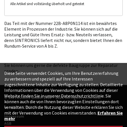
Alle Artikel sind vollständig überholt und getestet
Das Teil mit der Nummer 22B-A8P0N114 ist ein bewährtes
Element in Prozessen der Industrie. Sie können sich auf die
Leistung und Güte Ihres Ersatz- bzw. Neuteils verlassen,
denn SINTRONICS liefert nicht nur, sondern bietet Ihnen den
Rundum-Service von A bis Z.
Sie können uns gerne die defekte Baugruppe zur Reparatur
senden.
Diese Seite verwendet Cookies, um Ihre Benutzererfahrung
zu verbessern und speziell auf Ihre Interessen
zugeschnittene Inhalte zur Verfügung zu stellen. Detaillierte
Informationen über die Verwendung von Cookies auf dieser
Website finden Sie in unserer Datenschutzrichtlinie. Sie
© SINTRONICS GmbH 2008 – 2026. All rights reserved.
können auch die von Ihnen bevorzugten Einstellungen dort
+49 6187 99413-0
verwalten. Durch die Nutzung dieser Website erklären Sie sich
mit der Verwendung von Cookies einverstanden.
Erfahren Sie
Impressum
mehr
AGB