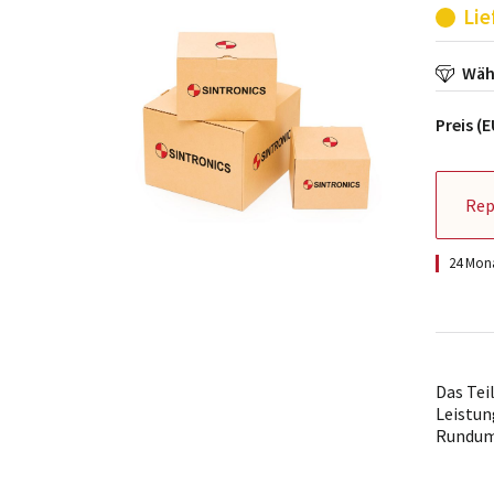
Lie
Wähl
Preis (
Rep
24 Mona
Das Tei
Leistun
Rundum-