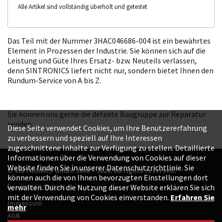
Alle Artikel sind vollständig überholt und getestet
Das Teil mit der Nummer 3HAC046686-004 ist ein bewährtes
Element in Prozessen der Industrie. Sie können sich auf die
Leistung und Güte Ihres Ersatz- bzw. Neuteils verlassen,
denn SINTRONICS liefert nicht nur, sondern bietet Ihnen den
Rundum-Service von A bis Z.
Sie können uns gerne die defekte Baugruppe zur Reparatur
senden.
Diese Seite verwendet Cookies, um Ihre Benutzererfahrung
zu verbessern und speziell auf Ihre Interessen
zugeschnittene Inhalte zur Verfügung zu stellen. Detaillierte
Informationen über die Verwendung von Cookies auf dieser
Website finden Sie in unserer Datenschutzrichtlinie. Sie
© SINTRONICS GmbH 2008 – 2026. All rights reserved.
können auch die von Ihnen bevorzugten Einstellungen dort
+49 6187 99413-0
verwalten. Durch die Nutzung dieser Website erklären Sie sich
mit der Verwendung von Cookies einverstanden.
Erfahren Sie
Impressum
mehr
AGB