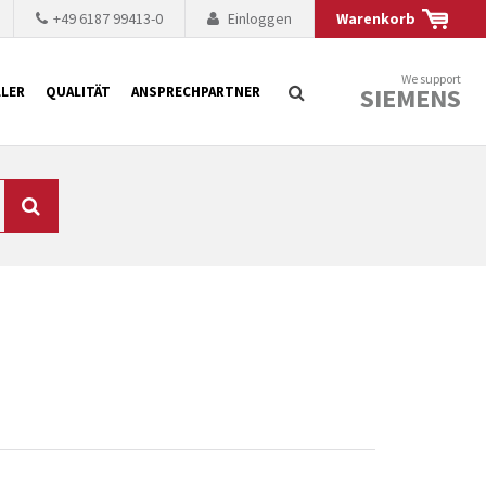
+49 6187 99413-0
Einloggen
Warenkorb
We support
SIEMENS
LER
QUALITÄT
ANSPRECHPARTNER
Suche
chnisch auf dem
mer kürzer. Der
 Fällen ist dies aus
ten Baugruppen