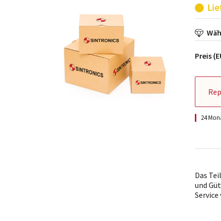
Lie
Wähl
Preis (
Rep
24 Mona
Das Tei
und Güt
Service 