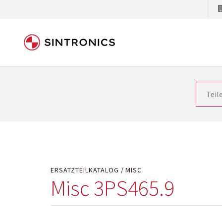
Unsere Zusammenarbeit m
Siemens als Weltmarktführer in der Automatisieru
letzten Stand zu halten. Dadurch wird die Zeit i
Hersteller will natürlich neue Produkte in den Ma
Kostengründen oder aus technischen Gründen nicht
technisch hochwertig repariert oder ihnen die ab
ERSATZTEILKATALOG
MISC
Misc 3PS465.9