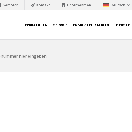
Semtech
Kontakt
Unternehmen
Deutsch
REPARATUREN
SERVICE
ERSATZTEILKATALOG
HERSTEL
it Siemens
ngstechnik ist ständig gezwungen seine Produkte aktuell und te
nnerhalb derer etablierte Produkte vom Markt genommen werden im
rkt bringen und die abgekündigten Baugruppen ersetzen. In manchen
 möglich. SINTRONICS ist dann ihr Partner, der entweder die al
gekündigten Baugruppen aus dem eigenen Lager ersetzt.