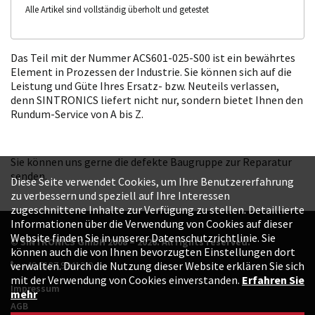
Alle Artikel sind vollständig überholt und getestet
Das Teil mit der Nummer ACS601-025-S00 ist ein bewährtes
Element in Prozessen der Industrie. Sie können sich auf die
Leistung und Güte Ihres Ersatz- bzw. Neuteils verlassen,
denn SINTRONICS liefert nicht nur, sondern bietet Ihnen den
Rundum-Service von A bis Z.
Sie können uns gerne die defekte Baugruppe zur Reparatur
senden.
Diese Seite verwendet Cookies, um Ihre Benutzererfahrung
zu verbessern und speziell auf Ihre Interessen
zugeschnittene Inhalte zur Verfügung zu stellen. Detaillierte
Informationen über die Verwendung von Cookies auf dieser
Website finden Sie in unserer Datenschutzrichtlinie. Sie
© SINTRONICS GmbH 2008 – 2026. All rights reserved.
können auch die von Ihnen bevorzugten Einstellungen dort
+49 6187 99413-0
verwalten. Durch die Nutzung dieser Website erklären Sie sich
mit der Verwendung von Cookies einverstanden.
Erfahren Sie
Impressum
mehr
AGB