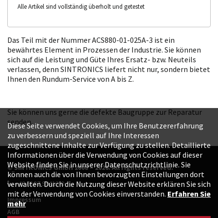
Alle Artikel sind vollständig überholt und getestet
Das Teil mit der Nummer ACS880-01-025A-3 ist ein
bewährtes Element in Prozessen der Industrie. Sie können
sich auf die Leistung und Güte Ihres Ersatz- bzw. Neuteils
verlassen, denn SINTRONICS liefert nicht nur, sondern bietet
Ihnen den Rundum-Service von A bis Z.
Sie können uns gerne die defekte Baugruppe zur Reparatur
senden.
Diese Seite verwendet Cookies, um Ihre Benutzererfahrung
zu verbessern und speziell auf Ihre Interessen
zugeschnittene Inhalte zur Verfügung zu stellen. Detaillierte
Informationen über die Verwendung von Cookies auf dieser
Website finden Sie in unserer Datenschutzrichtlinie. Sie
© SINTRONICS GmbH 2008 – 2026. All rights reserved.
können auch die von Ihnen bevorzugten Einstellungen dort
+49 6187 99413-0
verwalten. Durch die Nutzung dieser Website erklären Sie sich
mit der Verwendung von Cookies einverstanden.
Erfahren Sie
Impressum
mehr
AGB