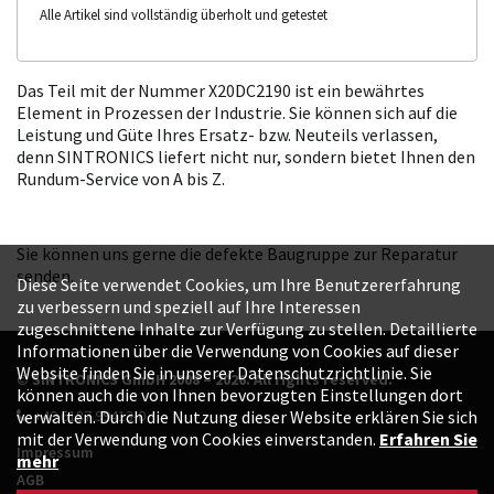
Alle Artikel sind vollständig überholt und getestet
Das Teil mit der Nummer X20DC2190 ist ein bewährtes
Element in Prozessen der Industrie. Sie können sich auf die
Leistung und Güte Ihres Ersatz- bzw. Neuteils verlassen,
denn SINTRONICS liefert nicht nur, sondern bietet Ihnen den
Rundum-Service von A bis Z.
Sie können uns gerne die defekte Baugruppe zur Reparatur
senden.
Diese Seite verwendet Cookies, um Ihre Benutzererfahrung
zu verbessern und speziell auf Ihre Interessen
zugeschnittene Inhalte zur Verfügung zu stellen. Detaillierte
Informationen über die Verwendung von Cookies auf dieser
Website finden Sie in unserer Datenschutzrichtlinie. Sie
© SINTRONICS GmbH 2008 – 2026. All rights reserved.
können auch die von Ihnen bevorzugten Einstellungen dort
+49 6187 99413-0
verwalten. Durch die Nutzung dieser Website erklären Sie sich
mit der Verwendung von Cookies einverstanden.
Erfahren Sie
Impressum
mehr
AGB