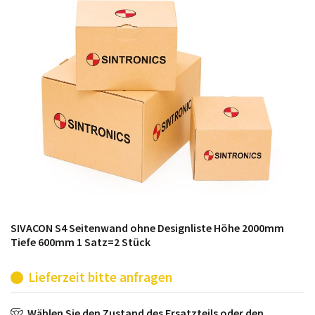
möglich. SINTRONICS ist dann ihr Partner, der
entweder die alten Baugruppen technisch hochwertig
repariert oder ihnen die abgekündigten Baugruppen
aus dem eigenen Lager ersetzt.
SIVACON S4 Seitenwand ohne Designliste Höhe 2000mm
Tiefe 600mm 1 Satz=2 Stück
Lieferzeit bitte anfragen
Wählen Sie den Zustand des Ersatzteils oder den