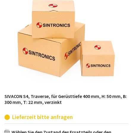
möglich. SINTRONICS ist dann ihr Partner, der
entweder die alten Baugruppen technisch hochwertig
repariert oder ihnen die abgekündigten Baugruppen
aus dem eigenen Lager ersetzt.
SIVACON S4, Traverse, für Gerüsttiefe 400 mm, H: 50 mm, B:
300 mm, T: 22 mm, verzinkt
Lieferzeit bitte anfragen
Wählen Sie den Zustand des Ersatzteils oder den