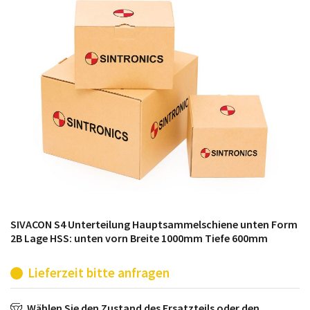
möglich. SINTRONICS ist dann ihr Partner, der
entweder die alten Baugruppen technisch hochwertig
repariert oder ihnen die abgekündigten Baugruppen
aus dem eigenen Lager ersetzt.
SIVACON S4 Unterteilung Hauptsammelschiene unten Form
2B Lage HSS: unten vorn Breite 1000mm Tiefe 600mm
Lieferzeit bitte anfragen
Wählen Sie den Zustand des Ersatzteils oder den