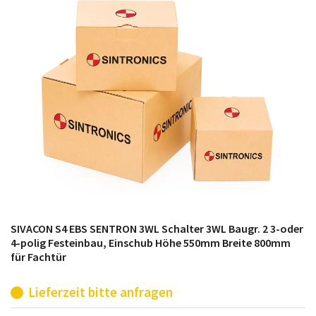
möglich. SINTRONICS ist dann ihr Partner, der
entweder die alten Baugruppen technisch hochwertig
repariert oder ihnen die abgekündigten Baugruppen
aus dem eigenen Lager ersetzt.
SIVACON S4 EBS SENTRON 3WL Schalter 3WL Baugr. 2 3-oder
4-polig Festeinbau, Einschub Höhe 550mm Breite 800mm
für Fachtür
Lieferzeit bitte anfragen